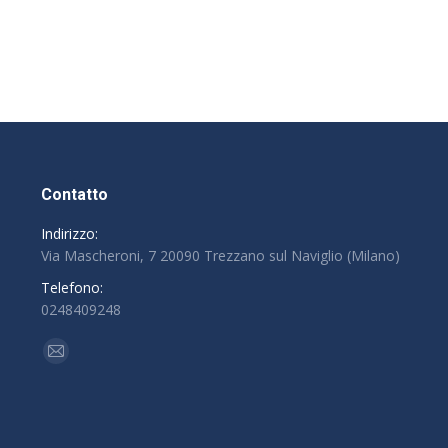
Contatto
Indirizzo:
Via Mascheroni, 7 20090 Trezzano sul Naviglio (Milano)
Telefono:
0248409248
Find us on:
Mail