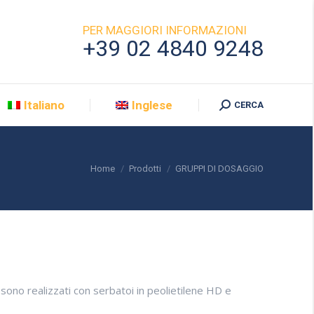
PER MAGGIORI INFORMAZIONI
+39 02 4840 9248
Italiano
Inglese
Search:
CERCA
You are here:
Home
Prodotti
GRUPPI DI DOSAGGIO
sono realizzati con serbatoi in peolietilene HD e